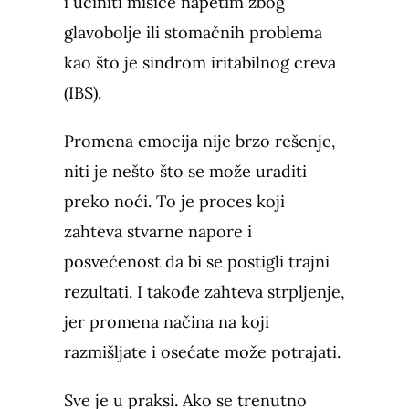
i učiniti mišiće napetim zbog
glavobolje ili stomačnih problema
kao što je sindrom iritabilnog creva
(IBS).
Promena emocija nije brzo rešenje,
niti je nešto što se može uraditi
preko noći. To je proces koji
zahteva stvarne napore i
posvećenost da bi se postigli trajni
rezultati. I takođe zahteva strpljenje,
jer promena načina na koji
razmišljate i osećate može potrajati.
Sve je u praksi. Ako se trenutno