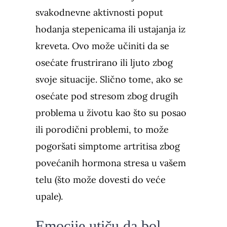
svakodnevne aktivnosti poput
hodanja stepenicama ili ustajanja iz
kreveta. Ovo može učiniti da se
osećate frustrirano ili ljuto zbog
svoje situacije. Slično tome, ako se
osećate pod stresom zbog drugih
problema u životu kao što su posao
ili porodični problemi, to može
pogoršati simptome artritisa zbog
povećanih hormona stresa u vašem
telu (što može dovesti do veće
upale).
Emocije utiču da bol