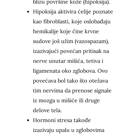
blizu površine kože (hipoksija).
Hipoksija aktivira ćelije poznate
kao fibroblasti, koje oslobađaju
hemikalije koje čine krvne
sudove još užim (vazospazam),
izazivajući povećan pritisak na
nerve unutar mišića, tetiva i
ligamenata oko zglobova. Ovo
povećava bol tako što otežava
tim nervima da prenose signale
iz mozga u mišiće ili druge
delove tela.
Hormoni stresa takođe
izazivaju upalu u zglobovima