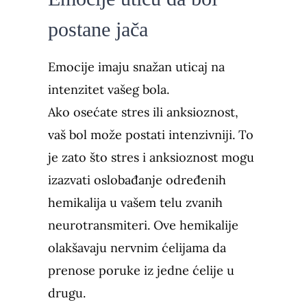
postane jača
Emocije imaju snažan uticaj na
intenzitet vašeg bola.
Ako osećate stres ili anksioznost,
vaš bol može postati intenzivniji. To
je zato što stres i anksioznost mogu
izazvati oslobađanje određenih
hemikalija u vašem telu zvanih
neurotransmiteri. Ove hemikalije
olakšavaju nervnim ćelijama da
prenose poruke iz jedne ćelije u
drugu.