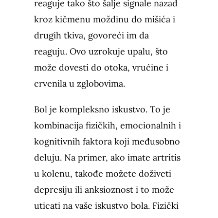
reaguje tako što šalje signale nazad
kroz kičmenu moždinu do mišića i
drugih tkiva, govoreći im da
reaguju. Ovo uzrokuje upalu, što
može dovesti do otoka, vrućine i
crvenila u zglobovima.
Bol je kompleksno iskustvo. To je
kombinacija fizičkih, emocionalnih i
kognitivnih faktora koji međusobno
deluju. Na primer, ako imate artritis
u kolenu, takođe možete doživeti
depresiju ili anksioznost i to može
uticati na vaše iskustvo bola. Fizički