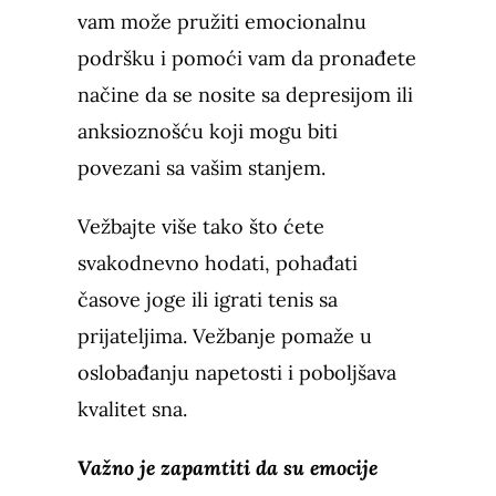
vam može pružiti emocionalnu
podršku i pomoći vam da pronađete
načine da se nosite sa depresijom ili
anksioznošću koji mogu biti
povezani sa vašim stanjem.
Vežbajte više tako što ćete
svakodnevno hodati, pohađati
časove joge ili igrati tenis sa
prijateljima. Vežbanje pomaže u
oslobađanju napetosti i poboljšava
kvalitet sna.
Važno je zapamtiti da su emocije