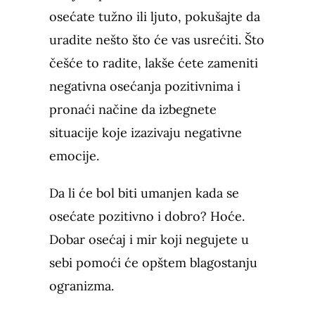
osećate tužno ili ljuto, pokušajte da
uradite nešto što će vas usrećiti. Što
češće to radite, lakše ćete zameniti
negativna osećanja pozitivnima i
pronaći načine da izbegnete
situacije koje izazivaju negativne
emocije.
Da li će bol biti umanjen kada se
osećate pozitivno i dobro? Hoće.
Dobar osećaj i mir koji negujete u
sebi pomoći će opštem blagostanju
ogranizma.