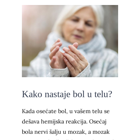
Kako nastaje bol u telu?
Kada osećate bol, u vašem telu se
dešava hemijska reakcija. Osećaj
bola nervi šalju u mozak, a mozak