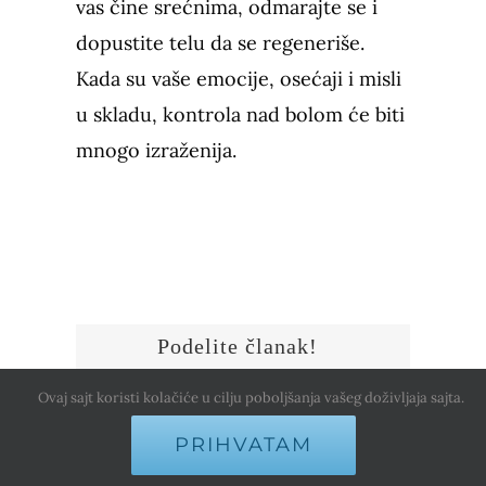
vas čine srećnima, odmarajte se i
dopustite telu da se regeneriše.
Kada su vaše emocije, osećaji i misli
u skladu, kontrola nad bolom će biti
mnogo izraženija.
Podelite članak!
Ovaj sajt koristi kolačiće u cilju poboljšanja vašeg doživljaja sajta.
PRIHVATAM