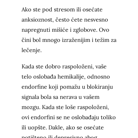
Ako ste pod stresom ili osećate
anksioznost, često ćete nesvesno
napregnuti mišiće i zglobove. Ovo
čini bol mnogo izraženijim i težim za
lečenje.
Kada ste dobro raspoloženi, vaše
telo oslobađa hemikalije, odnosno
endorfine koji pomažu u blokiranju
signala bola sa nerava u vašem
mozgu. Kada ste loše raspoloženi,
ovi endorfini se ne oslobađaju toliko
ili uopšte. Dakle, ako se osećate
potišteno ili depresivno zbog