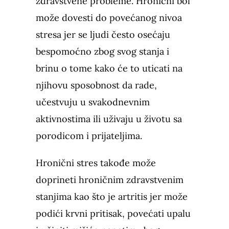
zdravstvene probleme. Hronični bol
može dovesti do povećanog nivoa
stresa jer se ljudi često osećaju
bespomoćno zbog svog stanja i
brinu o tome kako će to uticati na
njihovu sposobnost da rade,
učestvuju u svakodnevnim
aktivnostima ili uživaju u životu sa
porodicom i prijateljima.
Hronični stres takođe može
doprineti hroničnim zdravstvenim
stanjima kao što je artritis jer može
podići krvni pritisak, povećati upalu