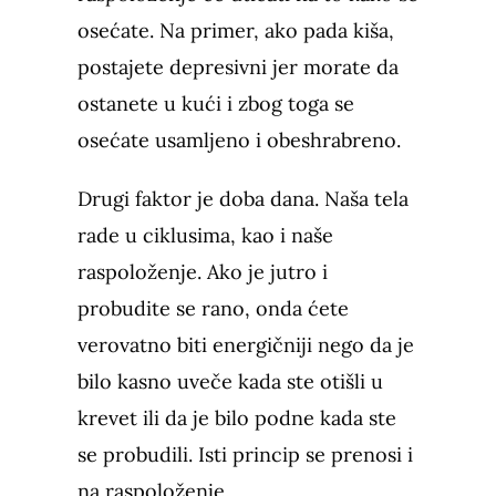
osećate. Na primer, ako pada kiša,
postajete depresivni jer morate da
ostanete u kući i zbog toga se
osećate usamljeno i obeshrabreno.
Drugi faktor je doba dana. Naša tela
rade u ciklusima, kao i naše
raspoloženje. Ako je jutro i
probudite se rano, onda ćete
verovatno biti energičniji nego da je
bilo kasno uveče kada ste otišli ​​u
krevet ili da je bilo podne kada ste
se probudili. Isti princip se prenosi i
na raspoloženje.