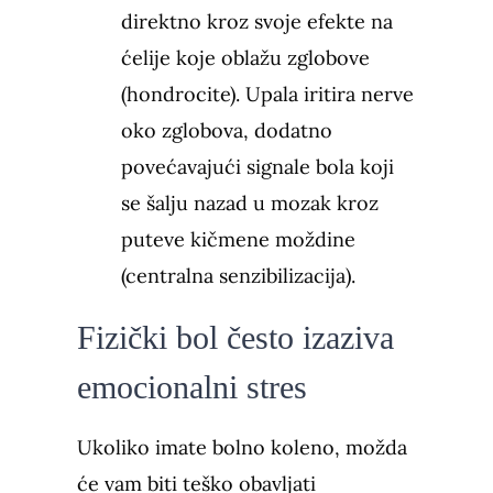
direktno kroz svoje efekte na
ćelije koje oblažu zglobove
(hondrocite). Upala iritira nerve
oko zglobova, dodatno
povećavajući signale bola koji
se šalju nazad u mozak kroz
puteve kičmene moždine
(centralna senzibilizacija).
Fizički bol često izaziva
emocionalni stres
Ukoliko imate bolno koleno, možda
će vam biti teško obavljati