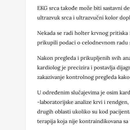
EKG srca takođe može biti sastavni d
ultrazvuk srca i ultrazvučni kolor dop
Nekada se radi holter krvnog pritiska i
prikupili podaci o celodnevnom radu s
Nakon pregleda i prikupljenih svih an
kardiolog je precizira i postavlja dij
zakazivanje kontrolnog pregleda kako b
U određenim slučajevima je osim kar
-laboratorijske analize krvi i rendgen, 
drugih oblasti ukoliko su kod pacijent
terapija koja nije kontraindikovana s