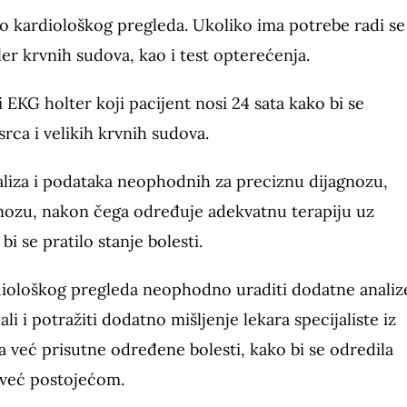
eo kardiološkog pregleda.
Ukoliko ima potrebe radi se
ler krvnih sudova, kao
i test opterećenja.
 EKG holter koji pacijent nosi 24 sata kako bi se
rca i velikih krvnih sudova.
aliza i podataka neophodnih za preciznu dijagnozu,
agnozu, nakon čega određuje adekvatnu terapiju uz
i se pratilo stanje bolesti.
diološkog pregleda neophodno uraditi dodatne analiz
ali i potražiti dodatno mišljenje lekara specijaliste iz
a već prisutne određene bolesti, kako bi se odredila
a već postojećom.