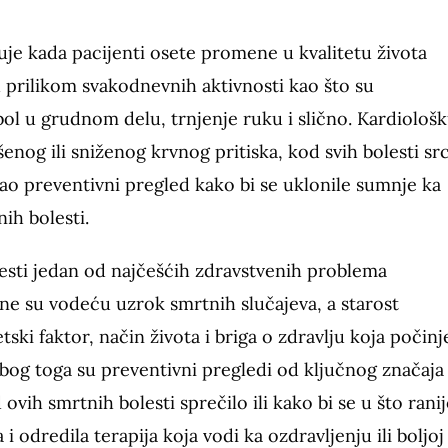
uje kada pacijenti osete promene u kvalitetu života
 prilikom svakodnevnih aktivnosti kao što su
bol u grudnom delu, trnjenje ruku i slično. Kardiološ
nog ili sniženog krvnog pritiska, kod svih bolesti sr
 kao preventivni pregled kako bi se uklonile sumnje ka
ih bolesti.
esti jedan od najčešćih zdravstvenih problema
one su vodeću uzrok smrtnih slučajeva, a starost
tski faktor, način života i briga o zdravlju koja počinj
bog toga su preventivni pregledi od ključnog značaja
ovih smrtnih bolesti sprečilo ili kako bi se u što ranij
i odredila terapija koja vodi ka ozdravljenju ili boljoj