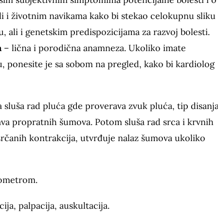
li i životnim navikama kako bi stekao celokupnu sliku
ali i genetskim predispozicijama za razvoj bolesti.
a
– lična i porodična anamneza. Ukoliko imate
ponesite je sa sobom na pregled, kako bi kardiolog
luša rad pluća gde proverava zvuk pluća, tip disanja
ava propratnih šumova.
Potom sluša rad srca i krvnih
srčanih kontrakcija, utvrđuje nalaz šumova ukoliko
iometrom.
ija, palpacija, auskultacija.