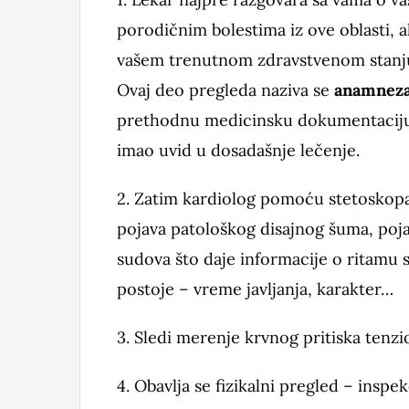
porodičnim bolestima iz ove oblasti, a
vašem trenutnom zdravstvenom stanju, 
Ovaj deo pregleda naziva se
anamnez
prethodnu medicinsku dokumentaciju, 
imao uvid u dosadašnje lečenje.
2.
Zatim kardiolog pomoću stetoskopa s
pojava patološkog disajnog šuma, poj
sudova što daje informacije o ritamu 
postoje – vreme javljanja, karakter…
3.
Sledi merenje krvnog pritiska tenz
4.
Obavlja se fizikalni pregled – inspekc