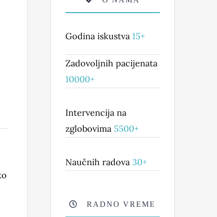
Godina iskustva
15+
Zadovoljnih pacijenata
10000+
Intervencija na
zglobovima
5500+
Naučnih radova
30+
ko
RADNO VREME