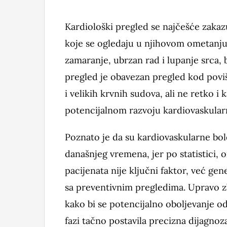
Kardiološki pregled se najčešće zakaz
koje se ogledaju u njihovom ometanju
zamaranje, ubrzan rad i lupanje srca, 
pregled je obavezan pregled kod poviše
i velikih krvnih sudova, ali ne retko i
potencijalnom razvoju kardiovaskularn
Poznato je da su kardiovaskularne bol
današnjeg vremena, jer po statistici, 
pacijenata nije ključni faktor, već gene
sa preventivnim pregledima. Upravo z
kako bi se potencijalno oboljevanje od 
fazi tačno postavila precizna dijagnoza 