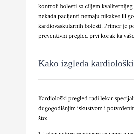
kontroli bolesti sa ciljem kvalitetnij
nekada pacijenti nemaju nikakve ili 
kardiovaskularnih bolesti. Primer je po
preventivni pregled prvi korak ka va
Kako izgleda kardiološki
Kardiološki pregled radi lekar specijali
dugogodišnjim iskustvom i potvrđenim 
što:
1. Lekar najpre razgovara sa vama o v