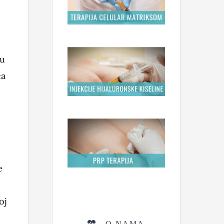
ku
ca
e
oj
O NAMA