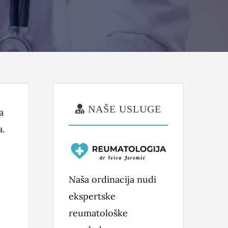
NAŠE USLUGE
a
a.
Naša ordinacija nudi
ekspertske
reumatološke