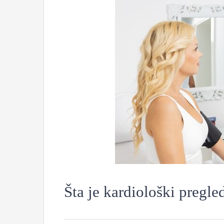
Šta je kardiološki pregle