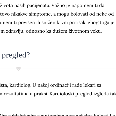
eg života naših pacijenata. Važno je napomenuti da
gotovo nikakve simptome, a mogu bolovati od neke od
menuti povišen ili snižen krvni pritisak, zbog toga je
šem zdravlju, odnosno ka dužem životnom veku.
 pregled?
sta, kardiolog. U našoj ordinaciji rade lekari sa
rezultatima u praksi. Kardiološki pregled izgleda ta
ašim subjektivnim simptomima potencijalne bolesti i o