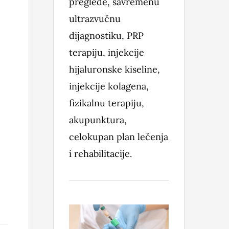
preglede, savremenu
ultrazvučnu
dijagnostiku, PRP
terapiju, injekcije
hijaluronske kiseline,
injekcije kolagena,
fizikalnu terapiju,
akupunktura,
celokupan plan lečenja
i rehabilitacije.