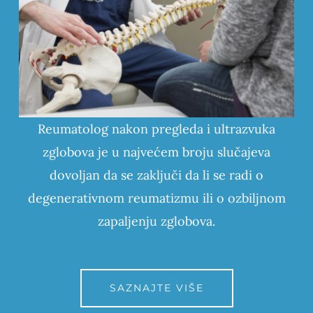
Reumatolog nakon pregleda i ultrazvuka
zglobova je u najvećem broju slučajeva
dovoljan da se zaključi da li se radi o
degenerativnom reumatizmu ili o ozbiljnom
zapaljenju zglobova.
SAZNAJTE VIŠE