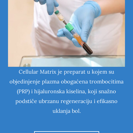
Cellular Matrix je preparat u kojem su
objedinjenje plazma obogaćena trombocitima
(PRP) i hijaluronska kiselina, koji snažno
podstiče ubrzanu regeneraciju i efikasno
uklanja bol.