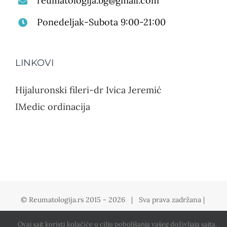
reumatologija.bg@gmail.com
Ponedeljak-Subota 9:00-21:00
LINKOVI
Hijaluronski fileri-dr Ivica Jeremić
IMedic ordinacija
© Reumatologija.rs 2015 -
2026 | Sva prava zadržana |
Politika privatnosti
Ovaj sajt koristi kolačiće u cilju poboljšanja vašeg doživljaja sajta.