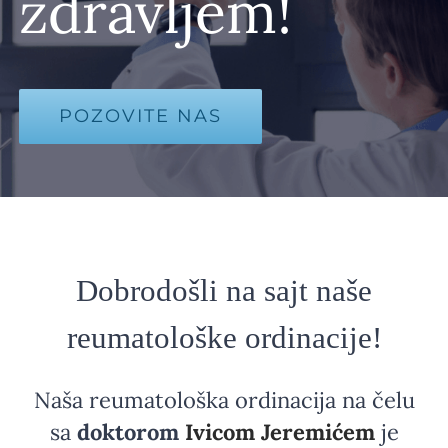
zdravljem!
POZOVITE NAS
Dobrodošli na sajt naše
reumatološke ordinacije!
Naša reumatološka ordinacija na čelu
sa
doktorom
Ivicom Jeremićem
je