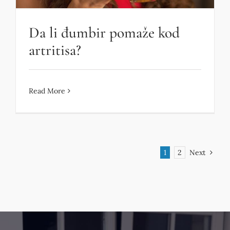
Da li đumbir pomaže kod
artritisa?
Read More
1
2
Next