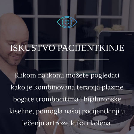
ISKUSTVO PACIJENTKINJE
Klikom na ikonu
možete pogledati
kako je kombinovana terapija plazme
bogate trombocitima i hijaluronske
kiseline, pomogla našoj pacijentkinji u
lečenju artroze kuka i kolena.