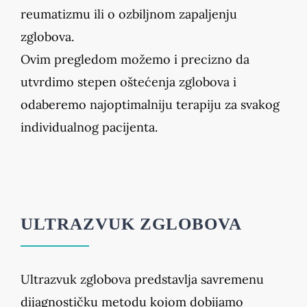
reumatizmu ili o ozbiljnom zapaljenju
zglobova.
Ovim pregledom možemo i precizno da
utvrdimo stepen oštećenja zglobova i
odaberemo najoptimalniju terapiju za svakog
individualnog pacijenta.
ULTRAZVUK ZGLOBOVA
Ultrazvuk zglobova predstavlja savremenu
dijagnostičku metodu kojom dobijamo