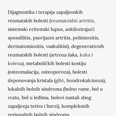
Dijagnostika i terapija zapaljenskih
reumatskih bolesti (
reumatoidni artritis
,
sistemski eritemski lupus, ankilozirajući
spondilitis, psorijazni artritis, polimiozitis,
dermatomiozitis, vaskulitisi), degenerativnih
reumatskih bolesti (artroza šaka,
kuka
i
kolena
), metaboličkih bolesti kostiju
(osteomalacija, osteoporoza), bolesti
deponovanja kristala (
giht
, hondrokalcinoza),
lokalnih bolnih sindroma (bolno rame, bol u
vratu, bol u leđima, bolovi nastali zbog
zapaljenja tetiva i burzi), kompleksnih
regionalnih bolnih sindroma